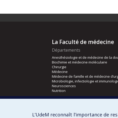
La Faculté de médecine
Départements
Anesthésiologie et de médecine de la do
Biochimie et médecine moléculaire
Chirurgie
Médecine
Médecine de famille et de médecine d’ur
Microbiologie, infectiologie et immunolog
Neurosciences
Nutrition
Écoles
Kinésiologie et des sciences de l’activité
L’UdeM reconnaît l’importance de resp
Orthophonie et audiologie