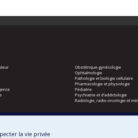
uleur
Obstétrique-gynécologie
Ophtalmologie
Pathologie et biologie cellulaire
Pharmacologie et physiologie
gence
Pédiatrie
ie
Psychiatrie et d’addictologie
Radiologie, radio-oncologie et mé
Directions
 physique
DPC
ecter la vie privée
CPASS