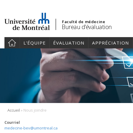
Faculté de médecine
Bureau d'évaluation
L’ÉQUIPE
ÉVALUATION
APPRÉCIATION
»
Accueil
Nous joindre
Courriel
medecine-bev@umontreal.ca