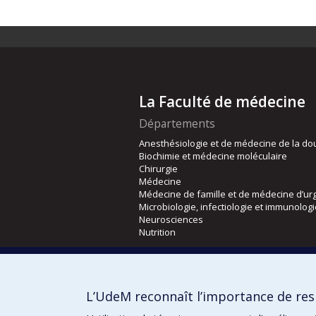
La Faculté de médecine
Départements
Anesthésiologie et de médecine de la do
Biochimie et médecine moléculaire
Chirurgie
Médecine
Médecine de famille et de médecine d’ur
Microbiologie, infectiologie et immunolog
Neurosciences
Nutrition
Écoles
Kinésiologie et des sciences de l’activité
L’UdeM reconnaît l’importance de resp
Orthophonie et audiologie
Réadaptation