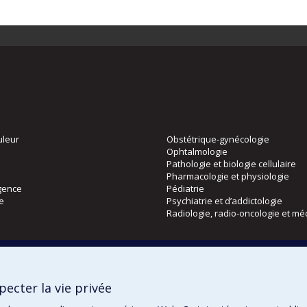
uleur
Obstétrique-gynécologie
Ophtalmologie
Pathologie et biologie cellulaire
Pharmacologie et physiologie
gence
Pédiatrie
ie
Psychiatrie et d’addictologie
Radiologie, radio-oncologie et mé
Directions
 physique
DPC
ecter la vie privée
CPASS
Éthique clinique