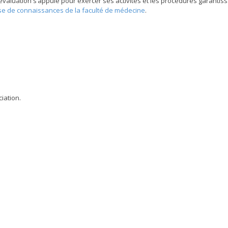
évaluation s’appuie pour exercer ses activités et les procédures garantissan
e de connaissances de la faculté de médecine
.
iation.