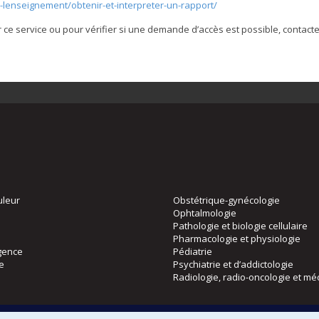
-lenseignement/obtenir-et-interpreter-un-rapport/
 ce service ou pour vérifier si une demande d’accès est possible, contacte
uleur
Obstétrique-gynécologie
Ophtalmologie
Pathologie et biologie cellulaire
Pharmacologie et physiologie
gence
Pédiatrie
ie
Psychiatrie et d’addictologie
Radiologie, radio-oncologie et mé