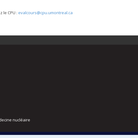
z le CPU :
evalcours@cpu.umontreal.ca
decine nucléaire