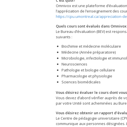
C’est quoi?
Omnivox est une plateforme d’évaluation, 
l’appréciation de l’enseignement des cour
https://cpu.umontreal.ca/appreciation-d
Quels cours sont évalués dans Omnivox 
Le Bureau d’évaluation (BEV) est respon
suivants :
Biochimie et médecine moléculaire
Médecine (Année préparatoire)
Microbiologie, infectiologie et immuno
Neurosciences
Pathologie et biologie cellulaire
Pharmacologie et physiologie
Sciences biomédicales
Vous désirez évaluer le cours dont vous
Vous devez d’abord vérifier auprès de votr
par votre Unité sont acheminées au Bure
Vous désirez obtenir un rapport d’éval
Le Centre de pédagogie universitaire (CPU
communique aux personnes désignées. Le 