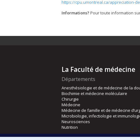
https://cpu.umontreal.ca/appreciation-de
Informations?
Pour toute information sur
La Faculté de médecine
Départements
Anesthésiologie et de médecine de la do
Biochimie et médecine moléculaire
Chirurgie
Médecine
Médecine de famille et de médecine d’ur
Microbiologie, infectiologie et immunolog
Neurosciences
Nutrition