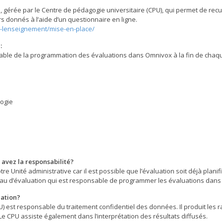
gérée par le Centre de pédagogie universitaire (CPU), qui permet de recue
s donnés à l’aide d’un questionnaire en ligne.
e-lenseignement/mise-en-place/
:
sable de la programmation des évaluations dans Omnivox à la fin de chaq
logie
 avez la responsabilité?
e Unité administrative car il est possible que l’évaluation soit déjà planif
au d’évaluation qui est responsable de programmer les évaluations dans O
uation?
) est responsable du traitement confidentiel des données. Il produit les r
CPU assiste également dans l’interprétation des résultats diffusés.