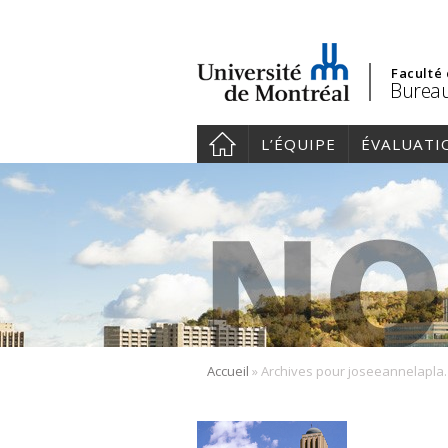
Faculté
Bureau
L’ÉQUIPE
ÉVALUATI
»
Accueil
Archives po