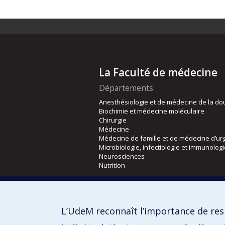
La Faculté de médecine
Départements
Anesthésiologie et de médecine de la do
Biochimie et médecine moléculaire
Chirurgie
Médecine
Médecine de famille et de médecine d’ur
Microbiologie, infectiologie et immunolog
Neurosciences
Nutrition
Écoles
Kinésiologie et des sciences de l’activité
L’UdeM reconnaît l’importance de resp
Orthophonie et audiologie
Réadaptation