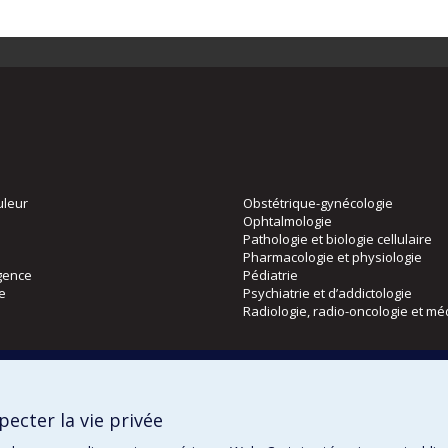
uleur
Obstétrique-gynécologie
Ophtalmologie
Pathologie et biologie cellulaire
Pharmacologie et physiologie
gence
Pédiatrie
ie
Psychiatrie et d’addictologie
Radiologie, radio-oncologie et mé
Directions
 physique
DPC
ecter la vie privée
CPASS
Éthique clinique